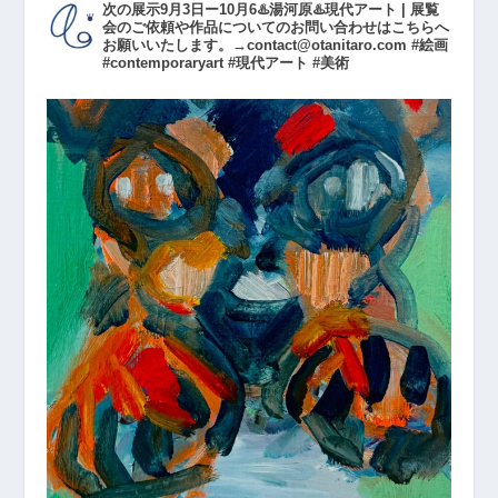
次の展示9月3日ー10月6♨️湯河原♨️現代アート | 展覧
会のご依頼や作品についてのお問い合わせはこちらへ
お願いいたします。→contact@otanitaro.com #絵画
#contemporaryart #現代アート #美術