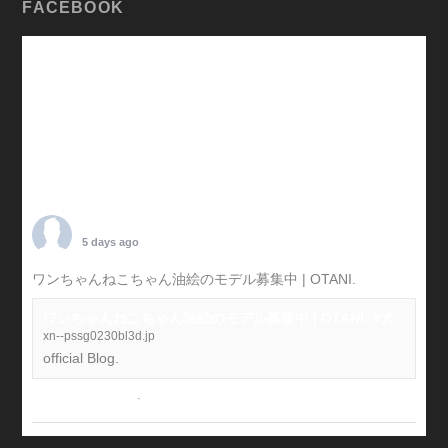
FACEBOOK
TARO OTANI
5 days ago
ワンちゃんねこちゃん油絵のモデル募集中 | OTANI.
#犬
ワンちゃんねこちゃん油絵のモデル募集中 | OTANI. #犬
xn--pssg0230bl3d.jp
official Blog.
View on Facebook
·
Share