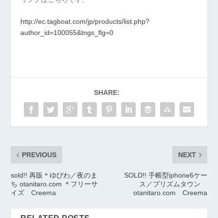
http://ec.tagboat.com/jp/products/list.php?
author_id=100055&tngs_flg=0
SHARE:
PREVIOUS
NEXT
sold!! 再販＊ゆびわ／夜のま
SOLD!! 手帳型iphone6ケー
ち otanitaro.com ＊フリーサ
ス／プリズムタウン
イズ Creema
otanitaro.com Creema