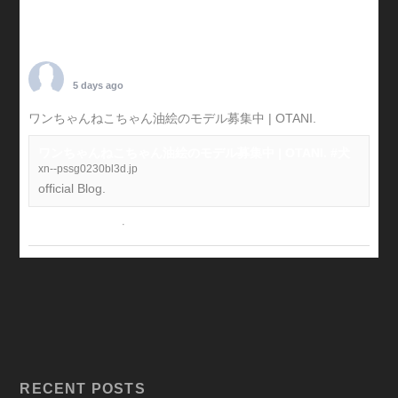
TARO OTANI
5 days ago
ワンちゃんねこちゃん油絵のモデル募集中 | OTANI.
#犬
ワンちゃんねこちゃん油絵のモデル募集中 | OTANI. #犬
xn--pssg0230bl3d.jp
official Blog.
View on Facebook
·
Share
RECENT POSTS