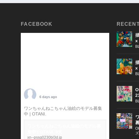
FACEBOOK
RECENT
描
x
B
描
x
B
O
TARO OTANI
2
6 days ago
B
ワンちゃんねこちゃん油絵のモデル募集
中 | OTANI.
#犬
募
ワンちゃんねこちゃん油絵のモデル募
O
集中 | OTANI. #犬
ズ
xn--pssg0230bl3d.jp