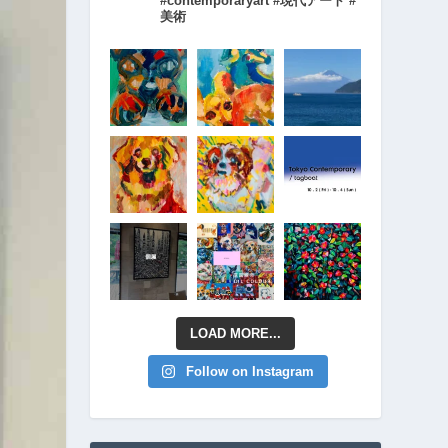
#contemporaryart #現代アート #
美術
LOAD MORE...
Follow on Instagram