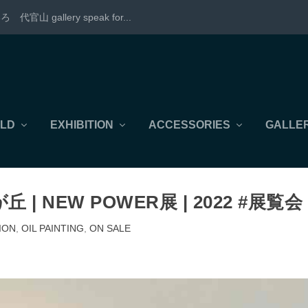
allery speak for...
LD
EXHIBITION
ACCESSORIES
GALLER
| NEW POWER展 | 2022 #展覧会
ION
,
OIL PAINTING
,
ON SALE