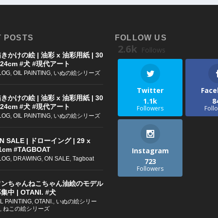
 POSTS
FOLLOW US
2.6k
Follows
きかけの絵 | 油彩 x 油彩用紙 | 30
 24cm #犬 #現代アート
LOG
,
OIL PAINTING
,
いぬの絵シリーズ
Twitter
Face
きかけの絵 | 油彩 x 油彩用紙 | 30
1.1k
8
 24cm #犬 #現代アート
Followers
Foll
LOG
,
OIL PAINTING
,
いぬの絵シリーズ
N SALE | ドローイング | 29 x
1cm #TAGBOAT
Instagram
LOG
,
DRAWING
,
ON SALE
,
Tagboat
723
Followers
ワンちゃんねこちゃん油絵のモデル
集中 | OTANI. #犬
IL PAINTING
,
OTANI.
,
いぬの絵シリー
,
ねこの絵シリーズ