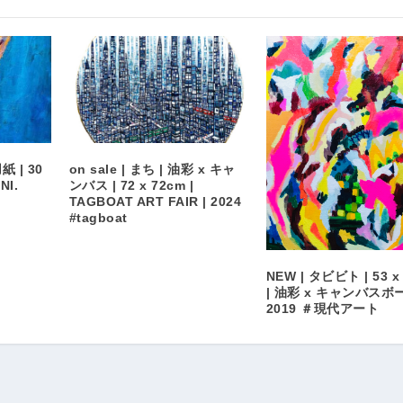
紙 | 30
on sale | まち | 油彩 x キャ
NI.
ンバス | 72 x 72cm |
TAGBOAT ART FAIR | 2024
#tagboat
NEW | タビビト | 53 x
| 油彩 x キャンバスボー
2019 ＃現代アート