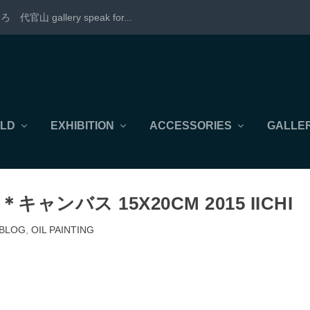
allery speak for...
LD
EXHIBITION
ACCESSORIES
GALLER
キャンバス 15X20CM 2015 IICHI
BLOG
,
OIL PAINTING