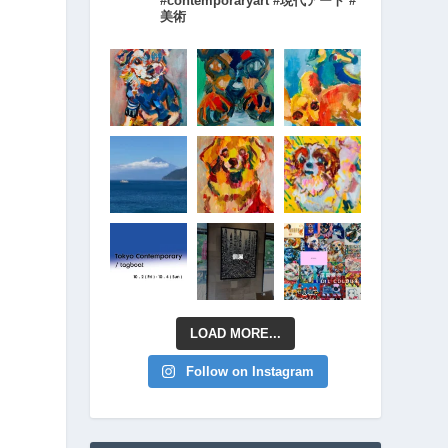
#contemporaryart #現代アート #
美術
LOAD MORE...
Follow on Instagram