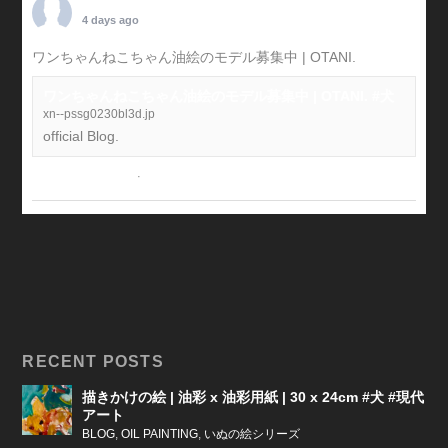
TARO OTANI
4 days ago
ワンちゃんねこちゃん油絵のモデル募集中 | OTANI.
#犬
ワンちゃんねこちゃん油絵のモデル募集中 | OTANI. #犬
xn--pssg0230bl3d.jp
official Blog.
View on Facebook
·
Share
RECENT POSTS
描きかけの絵 | 油彩 x 油彩用紙 | 30 x 24cm #犬 #現代
アート
BLOG
,
OIL PAINTING
,
いぬの絵シリーズ